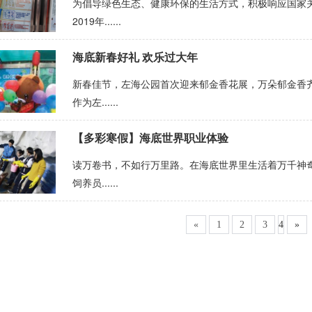
为倡导绿色生态、健康环保的生活方式，积极响应国家
2019年......
海底新春好礼 欢乐过大年
新春佳节，左海公园首次迎来郁金香花展，万朵郁金香
作为左......
【多彩寒假】海底世界职业体验
读万卷书，不如行万里路。在海底世界里生活着万千神
饲养员......
«
1
2
3
4
»