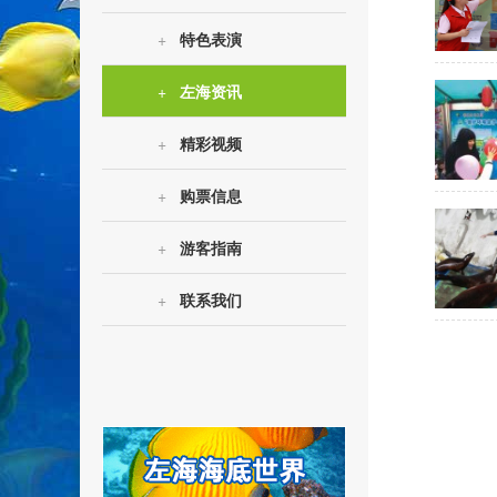
+
特色表演
+
左海资讯
+
精彩视频
+
购票信息
+
游客指南
+
联系我们