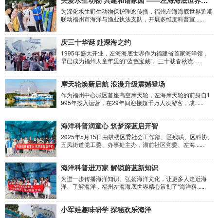
关爱水生动物 共建和谐家园 ——左海海底世界科普宣传系列活动
为深化水生野生动物保护理念传播，福州左海海底世界近期
联动福州市海洋与渔业执法支队，开展多维度科普宣......
庆三十华诞 赴深海之约
1995年盛大开业，左海海底世界作为福建省首家海洋馆，
早已成为福州人童年里的“蓝色宝藏”。三十载春秋流......
摩天轮焕新启航 浪漫升级震撼登场
作为福州中心城区首座高空摩天轮，左海摩天轮的前身自1
995年投入运营，在29年间迎接超千万人次游客，成......
海洋科普润童心 筑梦深蓝启开智
2025年5月15日由鼓楼区委社会工作部、区残联、区科协、
五凤街道党工委、办事处主办，湖前社区党委、左海......
海洋科普进万家 解锁蔚蓝新知识
为进一步传播海洋知识、弘扬海洋文化，让更多人走近海
洋、了解海洋，福州左海海底世界精心策划了“海洋科......
小军娃趣味研学 探秘欢乐海洋