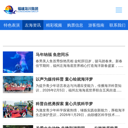
首页
特色表演
左海资讯
精彩视频
购票信息
游客指南
联系我们
集团介绍
资讯动态
马年纳福 鱼您同乐
旗下产业
春男美人鱼首秀惊艳亮相 金蛇辞旧岁，骏马踏春来。新春
佳节期间，福州左海海底世界精心打造海洋新春盛宴，......
联系方式
以声为媒传科普 童心绘就海洋梦
人才招聘
为提升青少年语言表达与沟通应变能力，传播海洋科普知
识，2026年2月5日，福州左海海底世界联合五凤街道......
福州左海海底世界
科普自然勇探索 童心共筑科学梦
为激发青少年科学探索热情，锤炼实践创新能力，厚植海洋
生态保护意识，2026年1月29日，由鼓楼区科学技术......