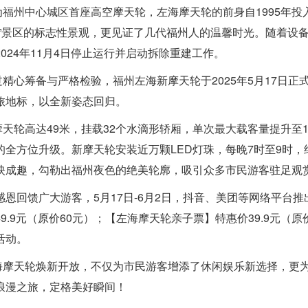
州中心城区首座高空摩天轮，左海摩天轮的前身自1995年投入
湖”景区的标志性景观，更见证了几代福州人的温馨时光。随着设
2024年11月4日停止运行并启动拆除重建工作。
心筹备与严格检验，福州左海新摩天轮于2025年5月17日正
旅地标，以全新姿态回归。
轮高达49米，挂载32个水滴形轿厢，单次最大载客量提升至1
的全方位升级。新摩天轮安装近万颗LED灯珠，每晚7时至9时
映成趣，勾勒出福州夜色的绝美轮廓，吸引众多市民游客驻足观
回馈广大游客，5月17日-6月2日，抖音、美团等网络平台推
49.9元（原价60元）；【左海摩天轮亲子票】特惠价39.9元（
活动。
天轮焕新开放，不仅为市民游客增添了休闲娱乐新选择，更为
浪漫之旅，定格美好瞬间！