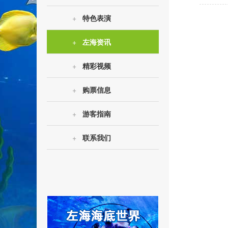
+
特色表演
+
左海资讯
+
精彩视频
+
购票信息
+
游客指南
+
联系我们