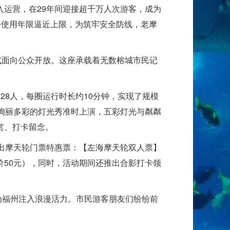
运营，在29年间迎接超千万人次游客，成为
备使用年限逼近上限，为筑牢安全防线，老摩
式面向公众开放。这座承载着无数榕城市民记
28人，每圈运行时长约10分钟，实现了规模
，绚丽多彩的灯光秀准时上演，五彩灯光与粼粼
赏、打卡留念。
出摩天轮门票特惠票：【左海摩天轮双人票】
原价50元），同时，活动期间还推出合影打卡领
福州注入浪漫活力。市民游客朋友们纷纷前