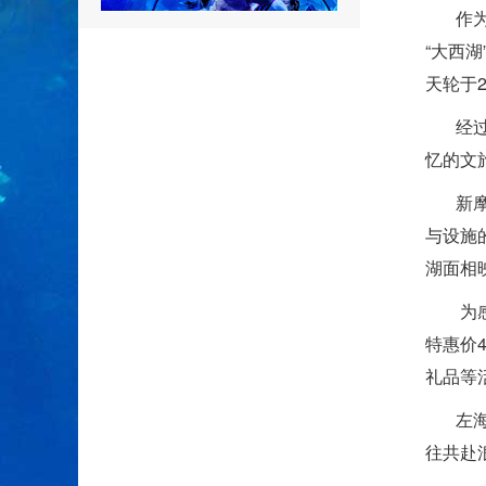
作为福
“大西
天轮于
经过精
忆的文
新摩天
与设施
湖面相
为感恩
特惠价
礼品等
左海摩
往共赴