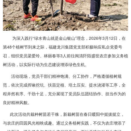
为深入践行“绿水青山就是金山银山”理念，2026年3月12日，在
第48个植树节到来之际，福建龙川集团党支部积极响应私企党委号
召，组织党员梁爱玲、林丽春等3人前往闽清阡陌盛世农庄参加义务植
树活动，以实际行动为生态建设增添绿色生机。
活动现场，党员干部们精神饱满、分工协作，严格遵循植树规
范，依次完成挥锹挖坑、扶苗定植、培土压实、提水浇灌等工序，全
程井然有序、干劲十足，充分展现了党员队伍团结协作、担当作为的
良好精神风貌。
此次活动共栽种树苗若干株，新栽树苗在春日暖阳中挺拔挺立，
与农庄的田园风光相映成趣。通过义务植树实践，不仅为农庄增添了